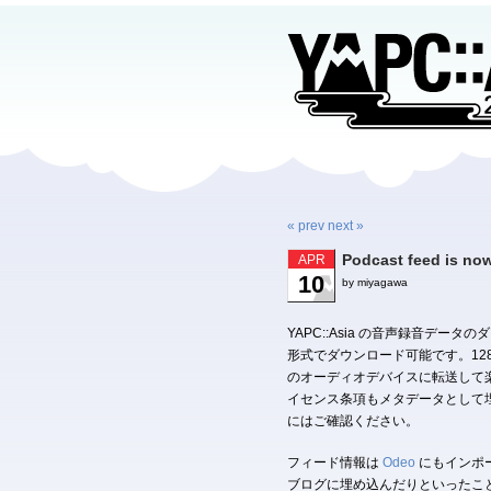
« prev
next »
Podcast feed is now
APR
10
by miyagawa
YAPC::Asia の音声録音デー
形式でダウンロード可能です。128k
のオーディオデバイスに転送して楽しむ
イセンス条項もメタデータとして
にはご確認ください。
フィード情報は
Odeo
にもインポ
ブログに埋め込んだりといったこ