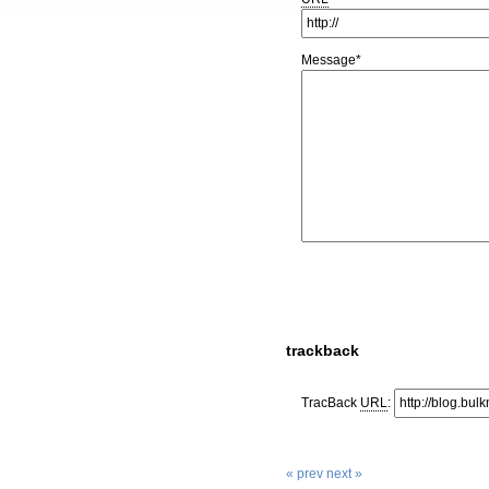
Message
*
trackback
TracBack
URL
:
« prev
next »