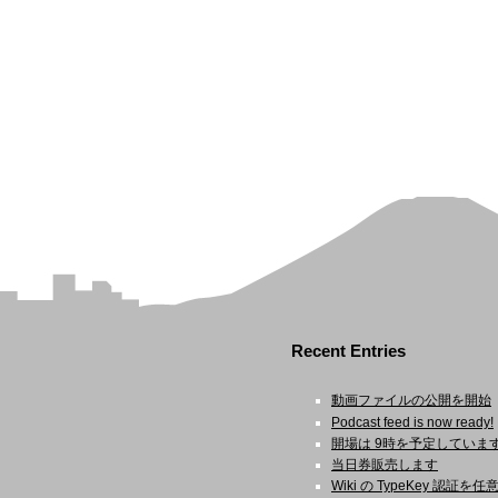
Recent Entries
動画ファイルの公開を開始
Podcast feed is now ready!
開場は 9時を予定していま
当日券販売します
Wiki の TypeKey 認証